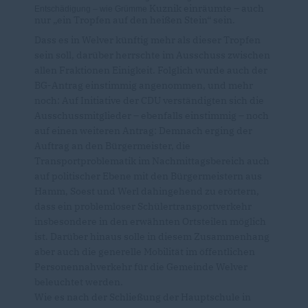
Kuznik einräumte – auch
Entschädigung – wie Grümme
nur „ein Tropfen auf den heißen Stein“ sein.
Dass es in Welver künftig mehr als dieser Tropfen
sein soll, darüber herrschte im Ausschuss zwischen
allen Fraktionen Einigkeit. Folglich wurde auch der
BG-Antrag einstimmig angenommen, und mehr
noch: Auf Initiative der CDU verständigten sich die
Ausschussmitglieder – ebenfalls einstimmig – noch
auf einen weiteren Antrag: Demnach erging der
Auftrag an den Bürgermeister, die
Transportproblematik im Nachmittagsbereich auch
auf politischer Ebene mit den Bürgermeistern aus
Hamm, Soest und Werl dahingehend zu erörtern,
dass ein problemloser Schülertransportverkehr
insbesondere in den erwähnten Ortsteilen möglich
ist. Darüber hinaus solle in diesem Zusammenhang
aber auch die generelle Mobilität im öffentlichen
Personennahverkehr für die Gemeinde Welver
beleuchtet werden.
Wie es nach der Schließung der Hauptschule in