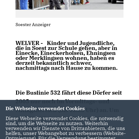
Soester Anzeiger
WELVER - Kinder und Jugendliche,
die in Soest zur Schule gehen, aber in
Einecke, Eineckerholsen, Ehningsen
oder Merklingsen wohnen, haben es
derzeit bekanntlich schwer,
nachmittags nach Hause zu kommen.
Die Buslinie 532 fährt diese Dörfer seit
2005 nur noch im Vormittags- und
Die Webseite verwendet Cookies
Mittagsbereich (bis 13.30 Uhr) an. Um
hier Abhilfe zu schaffen, hat die
Diese Webseite verwendet Cookies, die notwendig
sind, um die Webseite zu nutzen. Weiterhin
Bürgergemeinschaft (BG) bereits im
verwenden wir Dienste von Drittanbietern, die uns
helfen, unser Webangebot zu verbessern (Website-
April einen Antrag gestellt, der nun
Optmierung). Für die Verwendung bestimmter