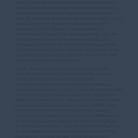
stehen, zeigte sich im weiteren Verlauf der Ausschusssitzung.
Verwundern dürfte das indes niemanden, schließlich finden sich
auch unter den Vertretern der Fraktionen genug Mütter und
Väter, die die leidige Situation des Busverkehrs in Welver selbst
nur allzu gut kennen. So äußerte unter anderem Dörthe
Eusterholz (CDU) den Wunsch nach einer möglichst
wohlwollenden Prüfung“ durch den Bürgermeister, auch weil
durch ein verändertes Rollenverständnis mit häufig zwei
berufstätigen Elternteilen die geforderte Flexibilität auf Seiten
der Familien oftmals nicht mehr gegeben sei. Zudem trage ein
ausgeweiteter Busverkehr, der die Dörfer miteinschließt, aber
auch zur Attraktivität der Gemeinde bei.
Punkte, die einleuchten, zumal auch der Bedarf an einer
verbesserten Anbindung des Schulbusverkehrs da zu sein
scheint: 30 Schüler sind es nach Angaben von
Fachbereichsleiterin Heike Grümme-Kuznik immerhin, die
derzeit mit dem Bus nach 13.30 Uhr in Schwefe ankommen und
von dort aus noch in eines der anderen, nicht angefahrenen
Dörfer „weiterreisen“ müssen. Von diesen 30 Schülern kommen
elf aus Einecke, zehn aus Ehningsen, sechs aus Merklingsen
und drei aus Eineckerholsen. In diesem Zusammenhang
verwies Grümme-Kuznik auch noch einmal auf die Möglichkeit
einer Wegstreckenentschädigung durch den Schulträger, auf
die dann Anspruch bestehe, wenn der Weg von der Haustür bis
zur Bushaltestelle und von der Ausstiegsstelle bis zur Schule
mehr als zwei Kilometer betrage. Allerdings könne diese