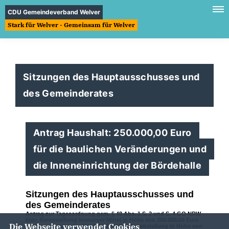
CDU Gemeindeverband Welver
Stark für Welver - Gemeinsam für Welver
Sitzungen des Hauptausschusses und
des Gemeinderates
Antrag Haushalt: 250.000,00 Euro
für die baulichen Veränderungen und
die Inneneinrichtung der Bördehalle
Sitzungen des Hauptausschusses und
des Gemeinderates
Antrag zur Tagesordnung gem. § 48 Abs. 1 S. 2 und S. 4 GO NRW
hier: Bereitstellung investiver Mittel in Höhe von 250.000,00 Euro
Die Webseite verwendet Cookies
zur Renovierung der Bördehalle// Mittelbereitstellung in Höhe von