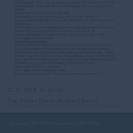
Haushaltsjahr 2019 und zum Anderen weitere 150.000,00 Euro für das
Haushaltsjahr 2020 über eine Verpflichtungsermächtigung eingeplant
werden.
Eine Kostendeckung soll u.a. über das
Kommunalinvestitionsförderungsgesetz erfolgen. Weitere
Fördermöglichkeiten gilt es durch die Stabstelle von Herrn Garzen zu
akquirieren.
Die Einrichtung einer Verpflichtungsermächtigung gewährleistet, dass
bereits vor Genehmigung des Haushalts 2020 durch die
Bezirksregierung Arnsberg Mittel aus dem Haushaltsjahr 2020
verausgabt werden dürfen.
Beschlussvorschlag:
Der Gemeinderat beschließt, dass zunächst insgesamt 250.000,00
Euro für die baulichen Veränderungen und die Inneneinrichtung der
Bördehalle in die mittelfristige Finanzplanung einzustellen sind. Dabei
entfallen 100.000,00 Euro auf das Haushaltsjahr 2019 und 150.000,00
Euro über eine Verpflichtungsermächtigung auf das Haushaltsjahr 2020.
Erweiternd hat zu jeder Ratssitzung ein entsprechender
Sachstandsbericht zu erfolgen.
Tim-Fabian Römer Wolfgang Daube
Fraktionsvorsitzender BG: Welver Fraktionsvorsitzender CDU
23.11.2018, 16:20 Uhr
Tim-Fabian Römer Wolfgang Daube
Homepage des CDU Gemeindeverbandes Welver