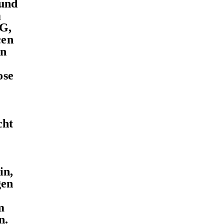
 und
m
G,
cen
on
ose
cht
in,
gen
m
n.