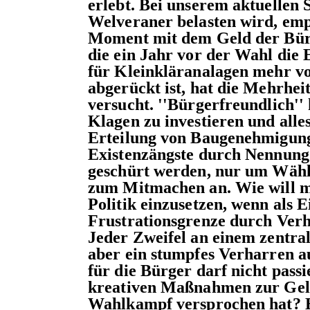
erlebt. Bei unserem aktuellen
Welveraner belasten wird, emp
Moment mit dem Geld der Bür
die ein Jahr vor der Wahl die E
für Kleinkläranalagen mehr vo
abgerückt ist, hat die Mehrhei
versucht. ''Bürgerfreundlich'' 
Klagen zu investieren und alle
Erteilung von Baugenehmigun
Existenzängste durch Nennung
geschürt werden, nur um Wähl
zum Mitmachen an. Wie will ma
Politik einzusetzen, wenn als 
Frustrationsgrenze durch Verha
Jeder Zweifel an einem zentra
aber ein stumpfes Verharren a
für die Bürger darf nicht passie
kreativen Maßnahmen zur Geld
Wahlkampf versprochen hat? Ei