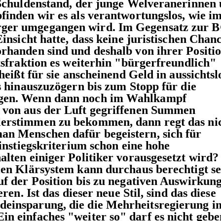
 Schuldenstand, der junge Welveranerinnen
finden wir es als verantwortungslos, wie i
ger umgegangen wird. Im Gegensatz zur B
insicht hatte, dass keine juristischen Chan
rhanden sind und deshalb von ihrer Positi
tsfraktion es weiterhin "bürgerfreundlich"
heißt für sie anscheinend Geld in aussichtsl
s hinauszuzögern bis zum Stopp für die
gen. Wenn dann noch im Wahlkampf
 von aus der Luft gegriffenen Summen
erstimmen zu bekommen, dann regt das ni
n Menschen dafür begeistern, sich für
Einstiegskriterium schon eine hohe
lten einiger Politiker vorausgesetzt wird?
len Klärsystem kann durchaus berechtigt se
uf der Position bis zu negativen Auswirkun
ren. Ist das dieser neue Stil, sind das diese
einsparung, die die Mehrheitsregierung i
n einfaches "weiter so" darf es nicht gebe