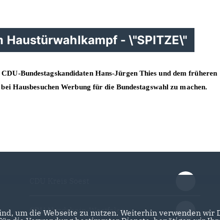
 Haustürwahlkampf - \"SPITZE\"
CDU-Bundestagskandidaten Hans-Jürgen Thies und dem früheren
bei Hausbesuchen Werbung für die Bundestagswahl zu machen.
CDU Kreis Soest
CDU Nordrhein-Westfalen
nd, um die Webseite zu nutzen. Weiterhin verwenden wir Di