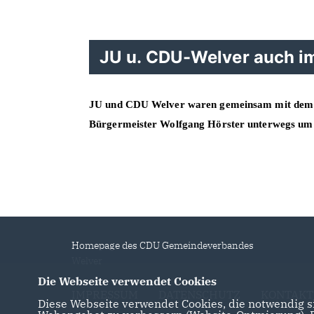
JU u. CDU-Welver auch im
JU und CDU Welver waren gemeinsam mit dem 
Bürgermeister Wolfgang Hörster unterwegs um 
Homepage des CDU Gemeindeverbandes
Welver
Die Webseite verwendet Cookies
IMPRESSUM
DATENSCHUTZ
KONTAKT
Diese Webseite verwendet Cookies, die notwendig si