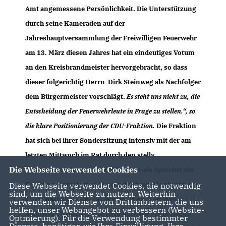
Amt angemessene Persönlichkeit. Die Unterstützung
durch seine Kameraden auf der
Jahreshauptversammlung der Freiwilligen Feuerwehr
am 13. März diesen Jahres hat ein eindeutiges Votum
an den Kreisbrandmeister hervorgebracht, so dass
dieser folgerichtig Herrn Dirk Steinweg als Nachfolger
dem Bürgermeister vorschlägt.
Es steht uns nicht zu, die
Entscheidung der Feuerwehrleute in Frage zu stellen.“, so
die klare Positionierung der CDU-Fraktion.
Die Fraktion
hat sich bei ihrer Sondersitzung intensiv mit der am
letzten Mittwoch im Rat durch den stellv.
Die Webseite verwendet Cookies
Fraktionsvorsitzenden der SPD, hier als Sprecher der
Koalition, dargelegten Begründung auf Absetzung des
Diese Webseite verwendet Cookies, die notwendig
sind, um die Webseite zu nutzen. Weiterhin
TOP –Bestellung des Leiters der Wehr, hier Dirk
verwenden wir Dienste von Drittanbietern, die uns
helfen, unser Webangebot zu verbessern (Website-
Steinweg-, befasst.
Es herrscht nach wie vor absolutes
Optmierung). Für die Verwendung bestimmter
Dienste, benötigen wir Ihre Einwilligung. Ihre