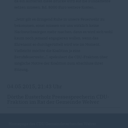
da ein Autokran diese Brücke wird auf die Fundamente
setzen müssen. Rd. 8000 Euro weitere Kosten
Jetzt gilt es dringend Ruhe in unsere Feuerwehr zu
bekommen, sonst müssen wir uns wirklich keine
Nachwuchssorgen mehr machen, denn es wird sich wohl
kaum noch jemand engagieren wollen, wenn das
Ehrenamt so durchgerüttelt wird wie im Moment.
Vielleicht möchte die Koalition ja eine
Berufsfeuerwehr…“, spekuliert die CDU-Fraktion über
mögliche Motive der Koalition zum Abschluss ihrer
Sitzung.
04.05.2015, 21:43 Uhr
Dörthe Eusterholz Pressesprecherin CDU-
Fraktion im Rat der Gemeinde Welver
Homepage des CDU Gemeindeverbandes Welver